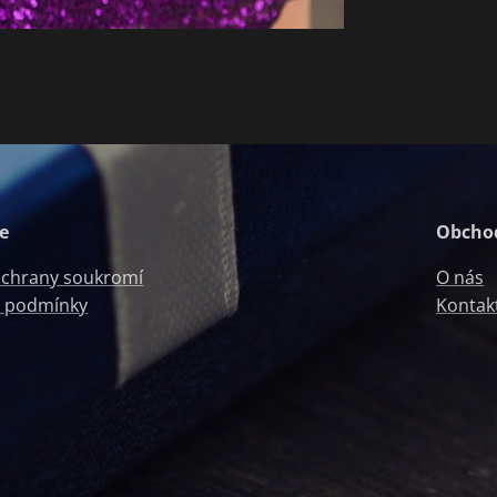
e
Obcho
ochrany soukromí
O nás
 podmínky
Kontak