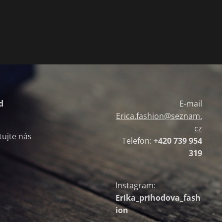
d
E-mail
Erica.fashion@seznam.
cz
tujte nás
Telefon:
+420 739
954
319
Instagram:
Erika_prihodova_fash
ion