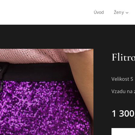
Úvod
Ženy
Flitr
Velikost S
Vzadu na z
1 300