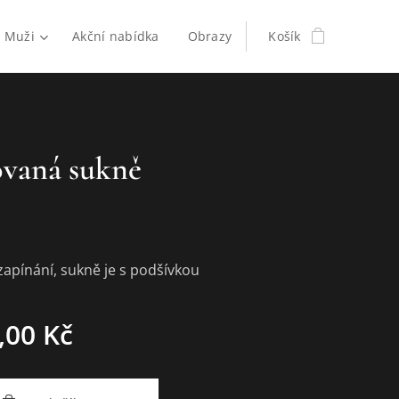
Muži
Akční nabídka
Obrazy
Košík
ovaná sukně
apínání, sukně je s podšívkou
,00
Kč